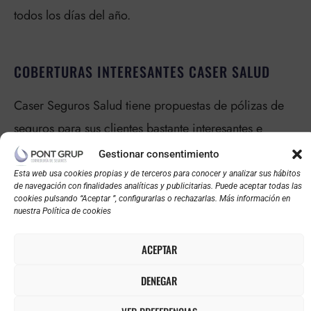
todos los días del año.
COBERTURAS INTERESANTES CASER SALUD
Caser Seguros Salud tiene propuestas de pólizas de
seguros para sus clientes bastante interesantes e
innovadoras, tanto por los servicios que se
Gestionar consentimiento
encuentran incluidos en ellas, como por las
Esta web usa cookies propias y de terceros para conocer y analizar sus hábitos
de navegación con finalidades analíticas y publicitarias. Puede aceptar todas las
coberturas que se pueden agregar de manera
cookies pulsando “Aceptar ”, configurarlas o rechazarlas. Más información en
nuestra Política de cookies
adicional. A continuación algunas de las coberturas
más destacables que ofrece Caser Seguros:
ACEPTAR
DENEGAR