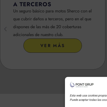
A TERCEROS
Un seguro básico para motos Sherco con el
que cubrir daños a terceros, pero en el que
dispones de las más de 20 coberturas
adicionales de nuestro club.
VER MÁS
Esta web usa cookies propias
Puede aceptar todas las cook