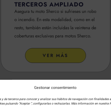
TERCEROS AMPLIADO
Asegura tu moto Sherco si sufrieses un robo
o incendio. En esta modalidad, como en el
resto, también están incluidas la veintena de
coberturas exclusivas para motos Sherco.
VER MÁS
Gestionar consentimiento
 y de terceros para conocer y analizar sus hábitos de navegación con finalidades ana
ies pulsando “Aceptar ”, configurarlas o rechazarlas. Más información en nuestra P