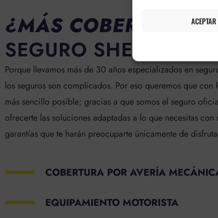
¿MÁS COBERTURAS
E
ACEPTAR
SEGURO SHERCO?
Porque llevamos más de 30 años especializados en segu
los seguros son complicados. Por eso queremos que con Po
más sencillo posible; gracias a que somos el seguro ofic
ofrecerte las soluciones adaptadas a lo que necesitas con
garantías que te harán preocuparte únicamente de disfruta
COBERTURA POR AVERÍA MECÁNIC
EQUIPAMIENTO MOTORISTA