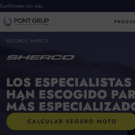
Ir
Confórmate con más.
al
PRODU
contenido
SEGUROS SHERCO
LOS ESPECIALISTA
HAN ESCOGIDO PAR
MÁS ESPECIALIZAD
CALCULAR SEGURO MOTO