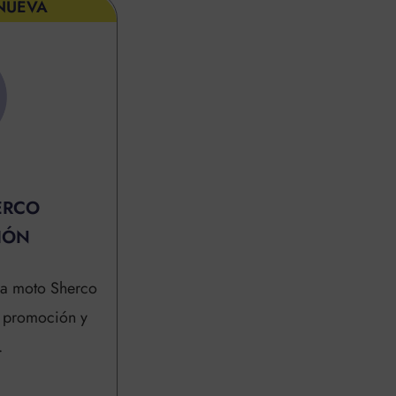
NUEVA
ERCO
IÓN
la moto Sherco
e promoción y
.