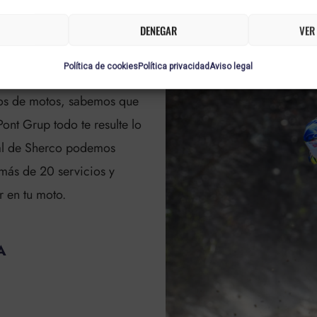
N TU
DENEGAR
VER
Política de cookies
Política privacidad
Aviso legal
ros de motos, sabemos que
nt Grup todo te resulte lo
ial de Sherco podemos
 más de 20 servicios y
r en tu moto.
A