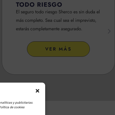
TODO RIESGO
El seguro todo riesgo Sherco es sin duda el
más completo. Sea cual sea el imprevisto,
estarás completamente asegurado.
VER MÁS
líticas y publicitarias.
olítica de cookies