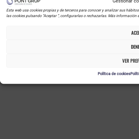
Gestionar co
Canal interno de
Esta web usa cookies propias y de terceros para conocer y analizar sus hábitos
información
las cookies pulsando “Aceptar ”, configurarlas o rechazarlas. Más información e
Mapa web
ACE
DEN
VER PREF
Política de cookies
Polít