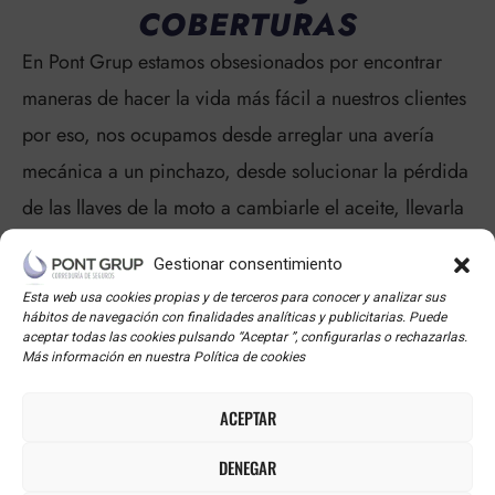
COBERTURAS
En Pont Grup estamos obsesionados por encontrar
maneras de hacer la vida más fácil a nuestros clientes
por eso, nos ocupamos desde arreglar una avería
mecánica a un pinchazo, desde solucionar la pérdida
de las llaves de la moto a cambiarle el aceite, llevarla
a la ITV , incluso proporcionarles un asiste que haga
Gestionar consentimiento
las tareas domésticas si se encuentran temporalmente
Esta web usa cookies propias y de terceros para conocer y analizar sus
impedidos. Revísalas todas.
hábitos de navegación con finalidades analíticas y publicitarias. Puede
aceptar todas las cookies pulsando “Aceptar ”, configurarlas o rechazarlas.
Más información en nuestra Política de cookies
COBERTURA POR AVERÍA MECÁNICA
ACEPTAR
DENEGAR
EQUIPAMIENTO MOTORISTA