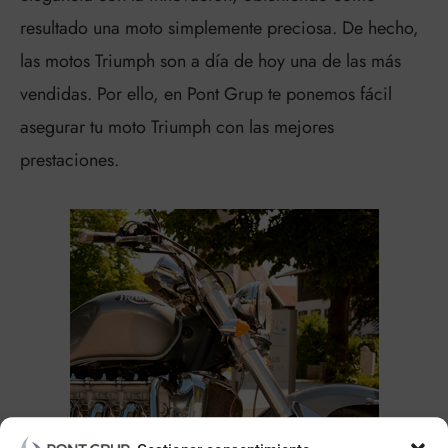
resultado una moto simplemente preciosa. De hecho,
las motos Triumph son a día de hoy una de las más
vendidas. Por ello, en Pont Grup te ponemos fácil
asegurar tu moto Triumph con las mejores
prestaciones.