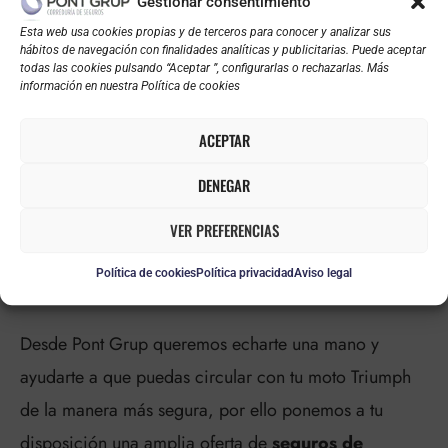
Gestionar consentimiento
Esta web usa cookies propias y de terceros para conocer y analizar sus
hábitos de navegación con finalidades analíticas y publicitarias. Puede aceptar
todas las cookies pulsando “Aceptar ”, configurarlas o rechazarlas. Más
información en nuestra Política de cookies
ACEPTAR
DENEGAR
ASEGURARA TU MOTO
VER PREFERENCIAS
TRIUMPH CON LAS MEJORES
VENTAJAS
Política de cookies
Política privacidad
Aviso legal
Desde Pont Grup queremos echarte una mano y
ayudarte a que puedas circular con tu moto Triumph
de la manera más segura, por ello ponemos a tu
disposición una amplia oferta de
seguros de