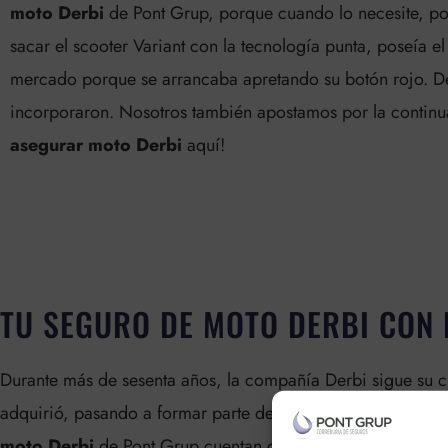
moto Derbi
de Pont Grup, porque cuando lo necesite, po
sacar el scooter Variant con la tecnología punta, poseía 
mercado porque se arrancaba apretando su botón rojo. De
incorporaron. Nosotros también apostamos por la continua
asegurar moto Derbi
aquí!
TU SEGURO DE MOTO DERBI CON 
Durante más de sesenta años, la compañía Derbi sigue su c
adquirió, pasando a formar parte de su legado. Esta capaci
moto Derbi
de Pont Grup cuentan con las prestaciones ad