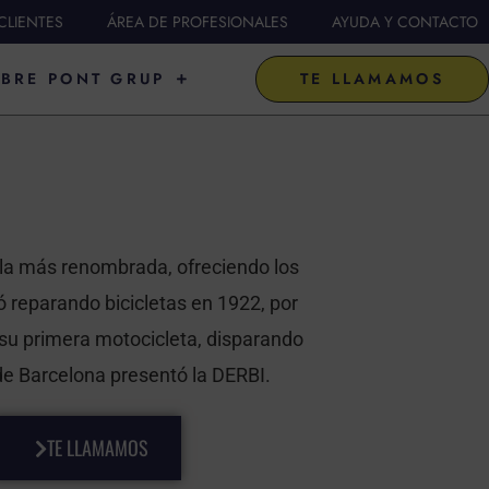
CLIENTES
ÁREA DE PROFESIONALES
AYUDA Y CONTACTO
FICIAL DE
ABRIR SOBRE PONT GRUP
BRE PONT GRUP
TE LLAMAMOS
la más renombrada, ofreciendo los
ó reparando bicicletas en 1922, por
su primera motocicleta, disparando
 de Barcelona presentó la DERBI.
TE LLAMAMOS