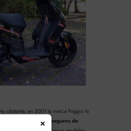
 No obstante, en 2001 la marca Paggio la
 productos, así que los
seguros de
empezó a confeccionar nuevos modelos,