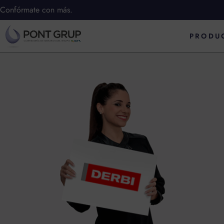
Ir
Confórmate con más.
al
PRODU
contenido