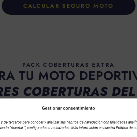
CALCULAR SEGURO MOTO
PACK COBERTURAS EXTRA
RA TU MOTO DEPORTI
RES COBERTURAS DE
nte a cualquier eventualidad mientras disfrutas de tu moto 
Gestionar consentimiento
ecta. En colaboración con Tim Yaya, hemos diseñado un segu
 de terceros para conocer y analizar sus hábitos de navegación con finalidades analíti
oberturas adicionales de forma gratuita
. Esta alianza 
ando “Aceptar ”, configurarlas o rechazarlas. Más información en nuestra Política de c
es de las motos deportivas.