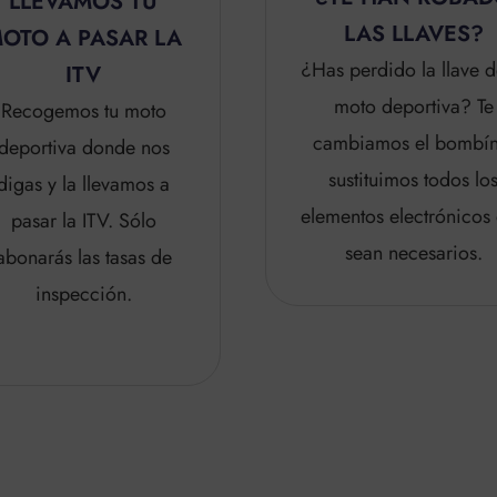
REPARACIÓN D
LAS LLAVES?
AVERÍAS
s perdido la llave de tu
MECÁNICAS
moto deportiva? Te
Reparamos las averí
ambiamos el bombín y
mecánicas de tu mot
sustituimos todos los
durante los primero
mentos electrónicos que
50.000km y si el da
sean necesarios.
no se debe a una falt
de mantenimiento