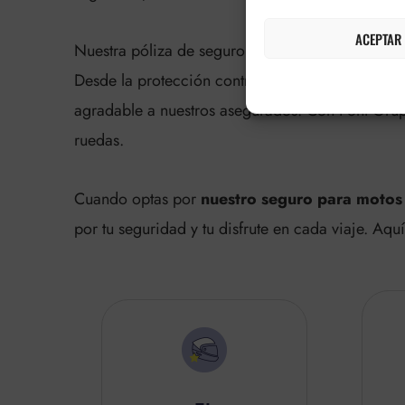
ACEPTAR
Nuestra póliza de seguro para motos deportivas 
Desde la protección contra el robo hasta la asi
agradable a nuestros asegurados. Con Pont Grup 
ruedas.
Cuando optas por
nuestro seguro para motos
por tu seguridad y tu disfrute en cada viaje. Aq
¿