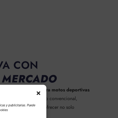
VA CON
L MERCADO
deportiva, el
seguro para motos deportivas
ro que va más allá de lo convencional,
cas y publicitarias. Puede
estratégica nos permite ofrecer no solo
ookies