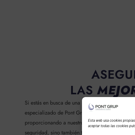
ASEGU
LAS
MEJO
Si estás en busca de una protección completa fre
especializado de Pont Grup es la solución perf
Esta web usa cookies propias y
proporcionando a nuestros clientes
más de 20 c
aceptar todas las cookies puls
seguridad, sino también tranquilidad a los amant