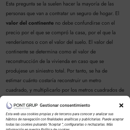
Esta pregunta se la suelen hacer la mayoría de las
personas que van a contratar un seguro de hogar. El
valor del continente
no debe confundirse con el
precio por el que se compró la casa, por el que la
venderíamos o con el valor del suelo. El valor del
continente se determina como el valor de
reconstrucción de la vivienda en caso que se
produjese un siniestro total. Por tanto, se ha de
estimar cuánto costaría reconstruir un metro
cuadrado, y multiplicarlo por los metros cuadrados de
la vivienda
Gestionar consentimiento
Esta web usa cookies propias y de terceros para conocer y analizar sus
hábitos de navegación con finalidades analíticas y publicitarias. Puede aceptar
todas las cookies pulsando “Aceptar ”, configurarlas o rechazarlas. Más
información en nuestra Política de cookies