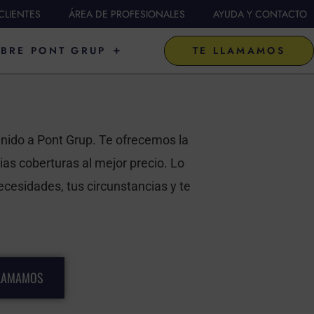
CLIENTES
ÁREA DE PROFESIONALES
AYUDA Y CONTACTO
FICIAL DE
ABRIR SOBRE PONT GRUP
BRE PONT GRUP
TE LLAMAMOS
nido a Pont Grup. Te ofrecemos la
as coberturas al mejor precio. Lo
cesidades, tus circunstancias y te
LLAMAMOS