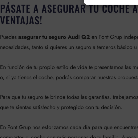
PÁSATE A ASEGURAR TU COCHE A
VENTAJAS!
Puedes
asegurar tu seguro Audi Q2
en Pont Grup indepen
necesidades, tanto si quieres un seguro a terceros básico u
En función de tu propio estilo de vida te presentamos las 
o, si ya tienes el coche, podrás comparar nuestras propues
Para que tu seguro te brinde todas las garantías, trabajamo
que te sientas satisfecho y protegido con tu decisión.
En Pont Grup nos esforzamos cada día para que encuentres 
compartes el coche con más personas de tu familia. Ahora 