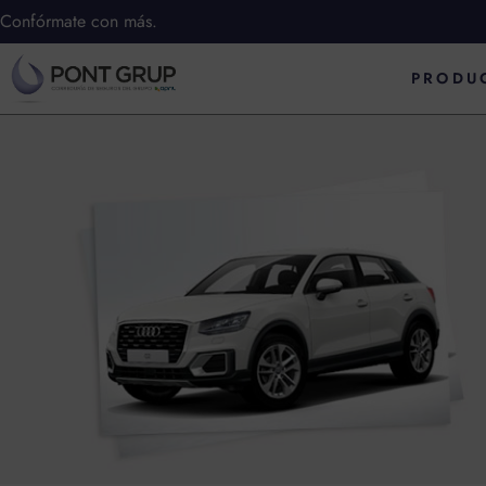
Ir
Confórmate con más.
al
PRODU
contenido