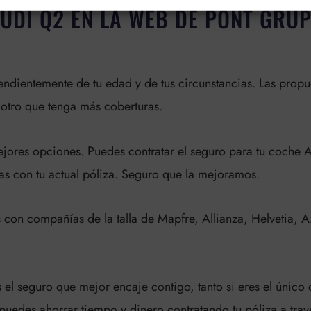
UDI Q2 EN LA WEB DE PONT GRUP
dientemente de tu edad y de tus circunstancias. Las propu
 otro que tenga más coberturas.
mejores opciones. Puedes contratar el seguro para tu coche 
tas con tu actual póliza. Seguro que la mejoramos.
s con compañías de la talla de Mapfre, Allianza, Helvetia, 
el seguro que mejor encaje contigo, tanto si eres el único
puedes ahorrar tiempo y dinero contratando tu póliza a tra