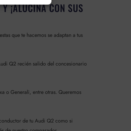
 Y ¡ALUCINA CON SUS
estas que te hacemos se adaptan a tus
Audi Q2 recién salido del concesionario
Axa o Generali, entre otras. Queremos
 conductor de tu Audi Q2 como si
vés de nuestro comparador.