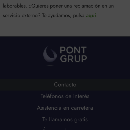
laborables. ¿Quieres poner una reclamación en un
o
r
e
servicio externo? Te ayudamos, pulsa
aquí
.
k
a
m
Contacto
Teléfonos de interés
Asistencia en carretera
Te llamamos gratis