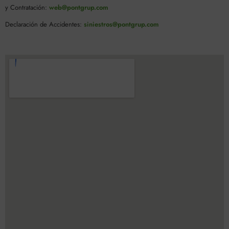
y Contratación:
web@pontgrup.com
Declaración de Accidentes:
siniestros@pontgrup.com