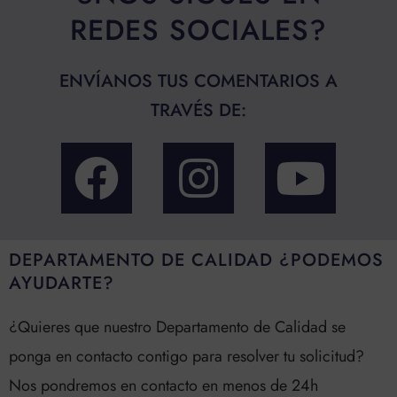
REDES SOCIALES?
ENVÍANOS TUS COMENTARIOS A
TRAVÉS DE:
F
I
Y
a
n
o
c
s
u
DEPARTAMENTO DE CALIDAD ¿PODEMOS
AYUDARTE?
e
t
t
¿Quieres que nuestro Departamento de Calidad se
b
a
u
ponga en contacto contigo para resolver tu solicitud?
o
g
b
Nos pondremos en contacto en menos de 24h