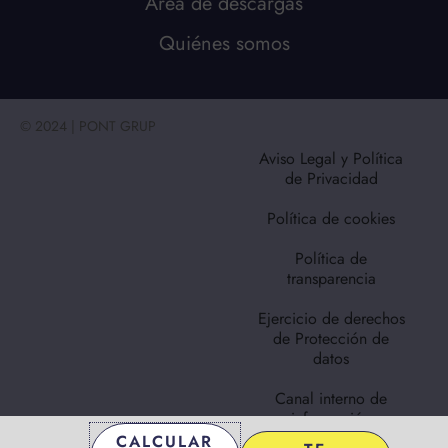
Área de descargas
Quiénes somos
© 2024 | PONT GRUP
Aviso Legal y Política
de Privacidad
Política de cookies
Política de
transparencia
Ejercicio de derechos
de Protección de
datos
Canal interno de
información
CALCULAR