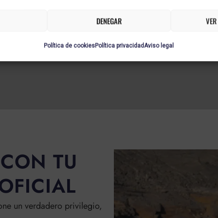
VER MÁS
DENEGAR
VER
Política de cookies
Política privacidad
Aviso legal
CON TU
OFICIAL
ne un verdadero privilegio,