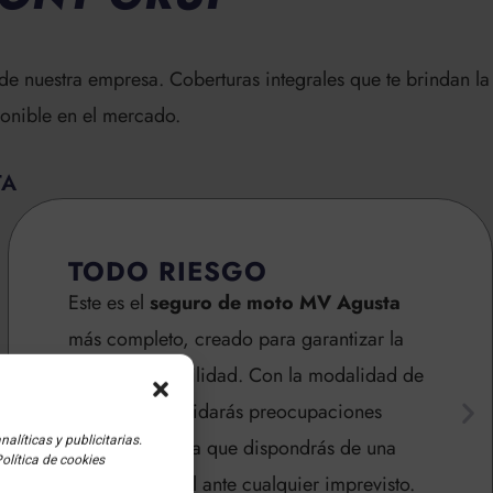
e nuestra empresa. Coberturas integrales que te brindan la
onible en el mercado.
TA
TODO RIESGO
Este es el
seguro de moto MV Agusta
más completo, creado para garantizar la
máxima tranquilidad. Con la modalidad de
todo riesgo olvidarás preocupaciones
líticas y publicitarias.
innecesarias, ya que dispondrás de una
olítica de cookies
protección total ante cualquier imprevisto.