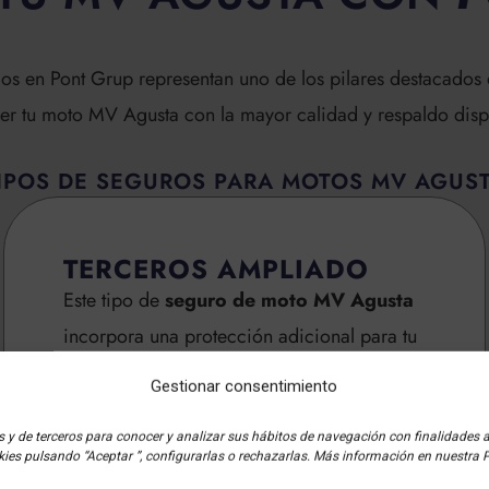
s en Pont Grup representan uno de los pilares destacados d
ger tu moto MV Agusta con la mayor calidad y respaldo disp
IPOS DE SEGUROS PARA MOTOS MV AGUS
TERCEROS AMPLIADO
Este tipo de
seguro de moto MV Agusta
incorpora una protección adicional para tu
vehículo, al cubrir los gastos relacionados
Gestionar consentimiento
con el robo de la motocicleta o los daños
 y de terceros para conocer y analizar sus hábitos de navegación con finalidades ana
producidos por incendios.
ies pulsando “Aceptar ”, configurarlas o rechazarlas. Más información en nuestra P