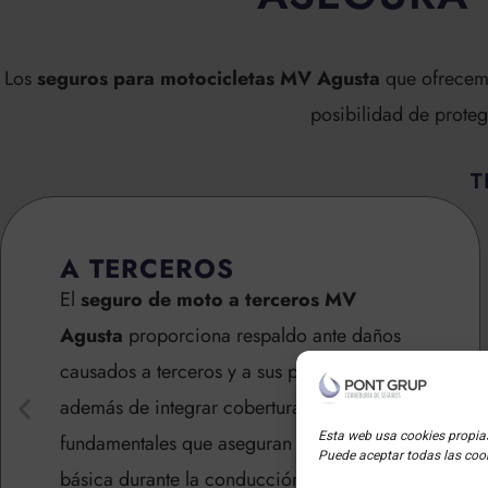
Los
seguros para motocicletas MV Agusta
que ofrecemo
posibilidad de prote
T
A TERCEROS
El
seguro de moto a terceros MV
Agusta
proporciona respaldo ante daños
causados a terceros y a sus propiedades,
además de integrar coberturas
Esta web usa cookies propias
fundamentales que aseguran una protección
Puede aceptar todas las cook
básica durante la conducción.