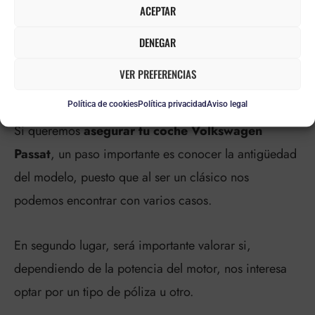
ACEPTAR
ASEGURAR TU VOLKSWAGEN
DENEGAR
PASSAT EN UN SOLO CLIC
VER PREFERENCIAS
AHORA ES POSIBLE
Política de cookies
Política privacidad
Aviso legal
Si queremos
asegurar tu coche Volkswagen
Passat
, un paso importante es conocer la antigüedad
del modelo, puesto que al ser un clásico nos
podemos encontrar con varios casos.
En segundo lugar, será importante valorar si,
dependiendo de la potencia del motor, nos interesa
optar por un tipo de póliza u otro.