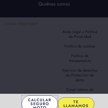
Quiénes somos
© 2024 | PONT GRUP
Aviso Legal y Política
de Privacidad
Política de cookies
Política de
transparencia
Ejercicio de derechos
de Protección de
datos
Canal interno de
información
CALCULAR
TE
SEGURO
Mapa web
LLAMAMOS
MOTO