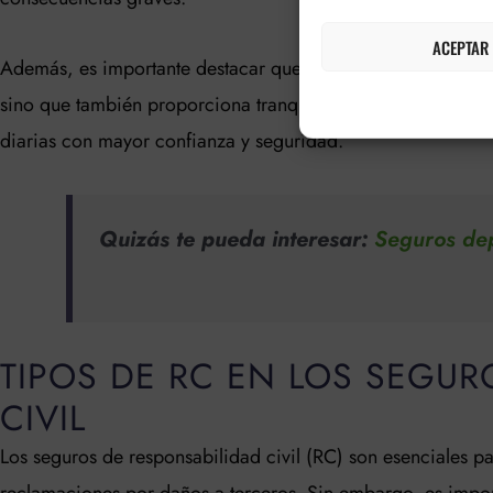
ACEPTAR
Además, es importante destacar que el seguro de RC no sol
sino que también proporciona tranquilidad. Saber que estás
diarias con mayor confianza y seguridad.
Quizás te pueda interesar:
Seguros dep
TIPOS DE RC EN LOS SEGUR
CIVIL
Los seguros de responsabilidad civil (RC) son esenciales p
reclamaciones por daños a terceros. Sin embargo, es import