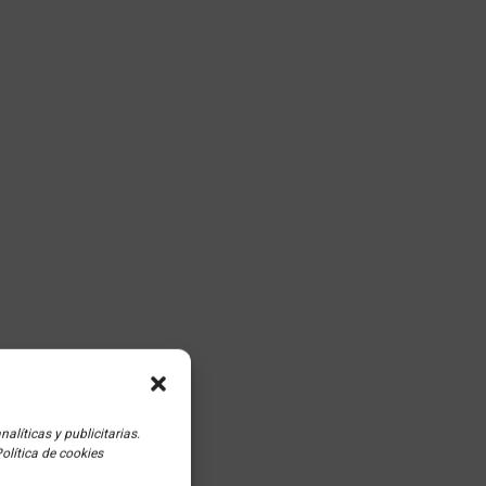
líticas y publicitarias.
olítica de cookies