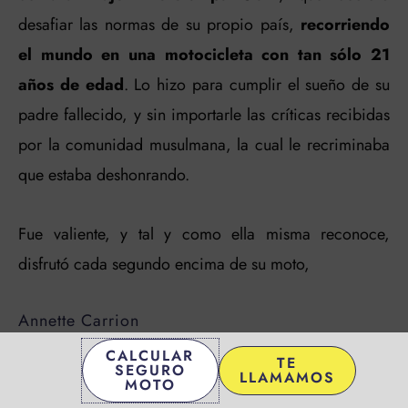
desafiar las normas de su propio país,
recorriendo
el mundo en una motocicleta con tan sólo 21
años de edad
. Lo hizo para cumplir el sueño de su
padre fallecido, y sin importarle las críticas recibidas
por la comunidad musulmana, la cual le recriminaba
que estaba deshonrando.
Fue valiente, y tal y como ella misma reconoce,
disfrutó cada segundo encima de su moto,
Annette Carrion
CALCULAR
TE
SEGURO
LLAMAMOS
MOTO