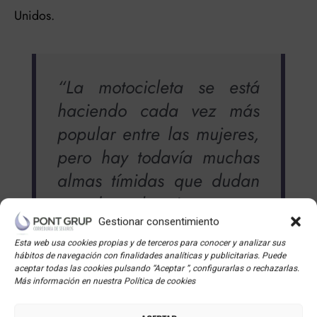
Unidos.
“La motocicleta se está
haciendo cada vez más
popular entre las mujeres,
pero hay todavía muchas
almas tímidas que dudan
en dar el primer paso
hacia la libertad. Esto es
Gestionar consentimiento
más triste si tenemos en
Esta web usa cookies propias y de terceros para conocer y analizar sus
hábitos de navegación con finalidades analíticas y publicitarias. Puede
cuenta que ninguna chica
aceptar todas las cookies pulsando “Aceptar ”, configurarlas o rechazarlas.
Más información en nuestra Política de cookies
que haya conocido las