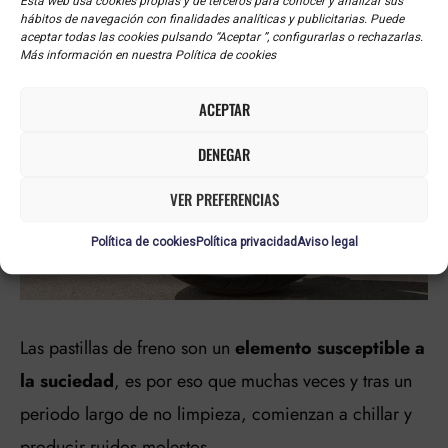
DE DISCO
Esta web usa cookies propias y de terceros para conocer y analizar sus
hábitos de navegación con finalidades analíticas y publicitarias. Puede
aceptar todas las cookies pulsando “Aceptar ”, configurarlas o rechazarlas.
Más información en nuestra Política de cookies
ACEPTAR
DENEGAR
VER PREFERENCIAS
Política de cookies
Política privacidad
Aviso legal
Las pastillas de freno son un
elemento susceptible a
la suciedad
, es por eso que muchas veces y tras un
periodo largo de no limpieza, comienzan a chillar y
producir ruidos molestos.