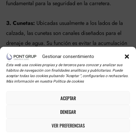
fundamental para la seguridad en la carretera.
3. Cunetas:
Ubicadas usualmente a los lados de la
calzada, las cunetas son canales diseñados para el
drenaje de agua. Su función es evitar la acumulación
de agua en la carretera, lo que puede causar
Gestionar consentimiento
accidentes o deterioro de la infraestructura.
Esta web usa cookies propias y de terceros para conocer y analizar sus
hábitos de navegación con finalidades analíticas y publicitarias. Puede
aceptar todas las cookies pulsando “Aceptar ”, configurarlas o rechazarlas.
4. Mediana o Separador Central:
En carreteras de
Más información en nuestra Política de cookies
doble sentido, la mediana separa las direcciones
ACEPTAR
opuestas del tráfico. Puede ser una franja de tierra,
DENEGAR
con barreras o simplemente una línea pintada. Su
función principal es mejorar la seguridad al evitar
VER PREFERENCIAS
colisiones frontales.