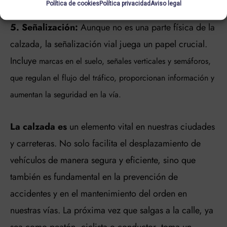
Política de cookies
Política privacidad
Aviso legal
5. Señalización:
Aunque no es una parte física de la
calzada, la señalización vial juega un papel crucial.
Incluye
marcas en el suelo, señales verticales y semáforos,
que regulan el flujo del tráfico, proporcionan información y
aumentan la seguridad en la vía.
La calzada es
un elemento vital en nuestras ciudades
y carreteras. No solo facilita el desplazamiento de
vehículos de manera segura y eficiente, sino que
también es fundamental en la prevención de
accidentes y en el mantenimiento del orden en
nuestras vías. La próxima vez que salgas a la calle, ya