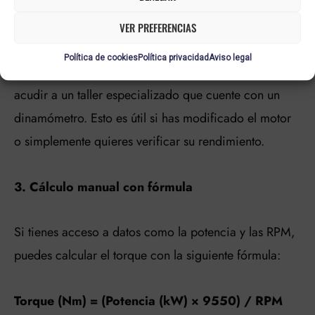
carretera. Al acelerar, el equipo registra la fuerza
generada y muestra los valores en tiempo real.
VER PREFERENCIAS
Política de cookies
Política privacidad
Aviso legal
Si quieres conocer el torque real de tu moto, puedes
acudir a un taller especializado que cuente con un
dinamómetro. Esto es útil si has modificado el motor
o simplemente quieres verificar su rendimiento.
3. Cálculo manual con fórmula
Si tienes acceso a datos como la potencia y las RPM,
puedes calcular el torque con la siguiente fórmula:
Torque (Nm) = (Potencia (kW) × 9550) / RPM