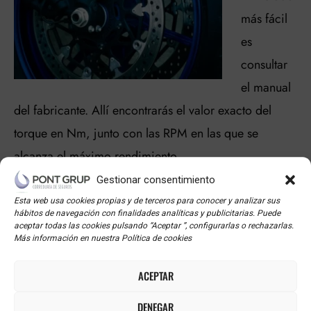
más fácil
es
consultar
el manual
del fabricante. Allí encontrarás el valor exacto del
torque en Nm, junto con las RPM en las que se
alcanza el máximo rendimiento.
Gestionar consentimiento
2.Usar un dinamómetro
Esta web usa cookies propias y de terceros para conocer y analizar sus
hábitos de navegación con finalidades analíticas y publicitarias. Puede
aceptar todas las cookies pulsando “Aceptar ”, configurarlas o rechazarlas.
Más información en nuestra Política de cookies
El dinamómetro es un dispositivo que mide el torque
y la potencia de un motor. Funciona colocando la
ACEPTAR
moto sobre rodillos que simulan la resistencia de la
DENEGAR