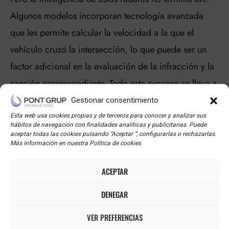
Algunos modelos incorporan tecnología avanzada
que les permite calcular la velocidad a la que el
vehículo cruzó la intersección, lo que puede ser un
factor adicional en la evaluación de la infracción y la
sanción correspondiente. Todo este proceso se lleva a
cabo en cuestión de segundos, y la información
Gestionar consentimiento
recopilada se transmite a las autoridades de tráfico
Esta web usa cookies propias y de terceros para conocer y analizar sus
hábitos de navegación con finalidades analíticas y publicitarias. Puede
para procesar las multas y, si es necesario, tomar
aceptar todas las cookies pulsando “Aceptar ”, configurarlas o rechazarlas.
Más información en nuestra Política de cookies
otras medidas legales.
ACEPTAR
MULTAS EN RADARES DE
DENEGAR
SEMÁFOROS
VER PREFERENCIAS