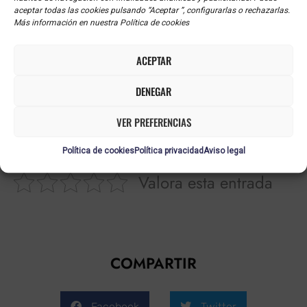
disfrutar aún más de cada trayecto, quizá sea el
aceptar todas las cookies pulsando “Aceptar ”, configurarlas o rechazarlas.
Más información en nuestra Política de cookies
momento de dejar atrás los prejuicios y dar una
oportunidad a esta nueva forma de vivir la carretera.
ACEPTAR
¿Te animas a probarla?
DENEGAR
Valora este artículo sobre la moto con
VER PREFERENCIAS
cambio automático
Política de cookies
Política privacidad
Aviso legal
Valora esta entrada
COMPARTIR
Facebook
Twitter