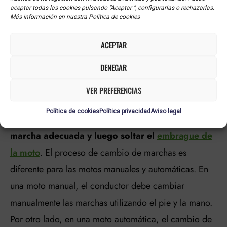
aceptar todas las cookies pulsando “Aceptar ”, configurarlas o rechazarlas.
Más información en nuestra Política de cookies
¿CÓMO CAMBIAR LAS
ACEPTAR
MARCHAS DE UNA
DENEGAR
MOTO?
VER PREFERENCIAS
Para cambiar las marchas de una moto, es
Política de cookies
Política privacidad
Aviso legal
necesario presionar el embrague, seleccionar la
marcha adecuada y luego soltar el
embrague de
la moto
. El proceso de cambio de marchas es
diferente para las motos manuales y automáticas. En
una moto manual, el conductor debe cambiar
manualmente las marchas utilizando el pie y la mano.
Por otro lado, en una moto automática, el cambio de