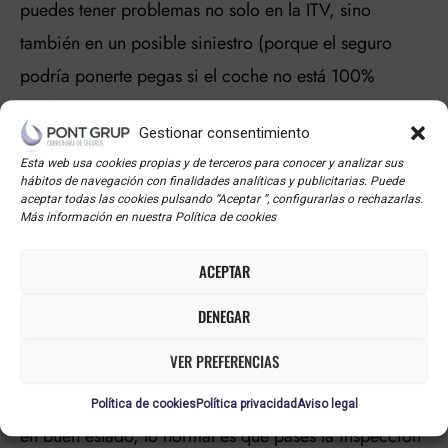
puedes tener problemas no solo en la ITV, sino
también en un posible siniestro (porque el seguro
podría ponerte pegas si el coche no está 100%
conforme a normativa).
Gestionar consentimiento
Esta web usa cookies propias y de terceros para conocer y analizar sus
En resumen: si los faros amarillos están bien
hábitos de navegación con finalidades analíticas y publicitarias. Puede
aceptar todas las cookies pulsando “Aceptar ”, configurarlas o rechazarlas.
homologados y son originales del vehículo, no hay de
Más información en nuestra Política de cookies
qué preocuparse. Pero si son añadidos, manipulados
o no cumplen normativa, la ITV te va a decir: “nos
ACEPTAR
vemos otro día”.
DENEGAR
VER PREFERENCIAS
Como ves,
faros amarillos
pueden convivir… pero
con matices. Si tu coche los lleva de fábrica y están
Política de cookies
Política privacidad
Aviso legal
en buen estado, lo normal es que pases la inspección