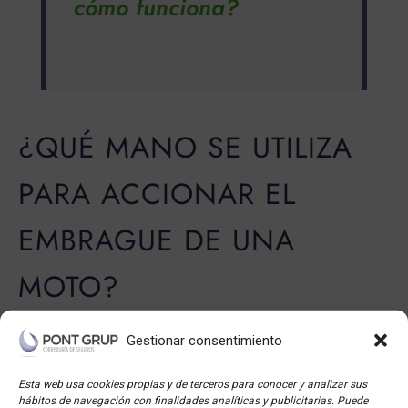
cómo funciona?
¿QUÉ MANO SE UTILIZA
PARA ACCIONAR EL
EMBRAGUE DE UNA
MOTO?
L
a mano que se utiliza
para accionar el embrague
Gestionar consentimiento
de una motocicleta
es la mano izquierda
. Este
diseño no es casual, ya que permite que cada mano
Esta web usa cookies propias y de terceros para conocer y analizar sus
hábitos de navegación con finalidades analíticas y publicitarias. Puede