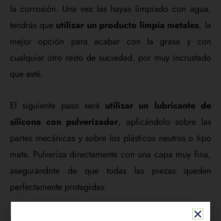
la corrosión. Una vez las hayas limpiado con agua,
tendrás que
utilizar un producto limpia metales
, la
mejor opción para acabar con la grasa y con
cualquier otro resto de suciedad, por muy incrustado
que esté.
El siguiente paso será
utilizar un lubricante de
silicona con pulverizador
, aplicándolo sobre las
partes mecánicas y sobre los plásticos neutros o tipo
mate. Pulveriza directamente con una capa muy fina,
asegurándote de que todas las piezas queden
perfectamente protegidas.
Por último,
aplica una cera para el carenado