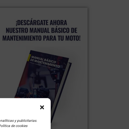
líticas y publicitarias.
olítica de cookies