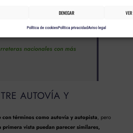
n flujo constante de tráfico a larga distancia, a
s clave para planificar nuestros viajes, asegurando
DENEGAR
VER
tiempo disponible y presupuesto.
Política de cookies
Política privacidad
Aviso legal
arreteras nacionales con más
NTRE AUTOVÍA Y
 con términos como autovía y autopista
, pero
 primera vista puedan parecer similares,