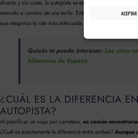
directo y sin coste, la autopista se especializa en mantener u
menudo a cambio de una tarifa. Entender estas diferencias e
ACEPTAR
que elegimos la ruta más adecuada según nuestro destino, 
Quizás te pueda interesar:
Las cinco c
kilómetros de España
¿CUÁL ES LA DIFERENCIA E
AUTOPISTA?
Al planificar un viaje por carretera,
es común encontrarse
¿Cuál es exactamente la diferencia entre ambas?
Aunque a