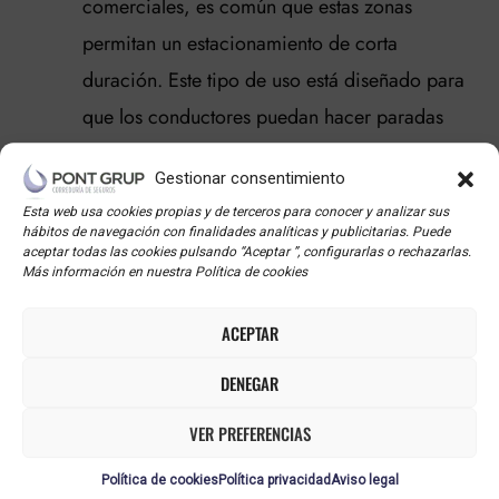
comerciales, es común que estas zonas
permitan un estacionamiento de corta
duración. Este tipo de uso está diseñado para
que los conductores puedan hacer paradas
rápidas sin saturar el área.
Gestionar consentimiento
Esta web usa cookies propias y de terceros para conocer y analizar sus
Es crucial que siempre consultes la normativa
hábitos de navegación con finalidades analíticas y publicitarias. Puede
específica del lugar donde aparcas. Además, muchas
aceptar todas las cookies pulsando “Aceptar ”, configurarlas o rechazarlas.
Más información en nuestra Política de cookies
ciudades han digitalizado el sistema de pago y
control, por lo que verificar las reglas desde tu móvil
ACEPTAR
puede ser una opción rápida y práctica.
DENEGAR
VER PREFERENCIAS
CONSEJOS PARA EVITAR
Política de cookies
Política privacidad
Aviso legal