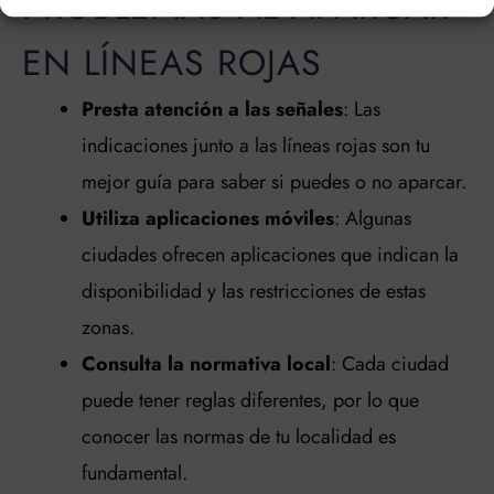
PROBLEMAS AL APARCAR
EN LÍNEAS ROJAS
Presta atención a las señales
: Las
indicaciones junto a las líneas rojas son tu
mejor guía para saber si puedes o no aparcar.
Utiliza aplicaciones móviles
: Algunas
ciudades ofrecen aplicaciones que indican la
disponibilidad y las restricciones de estas
zonas.
Consulta la normativa local
: Cada ciudad
puede tener reglas diferentes, por lo que
conocer las normas de tu localidad es
fundamental.